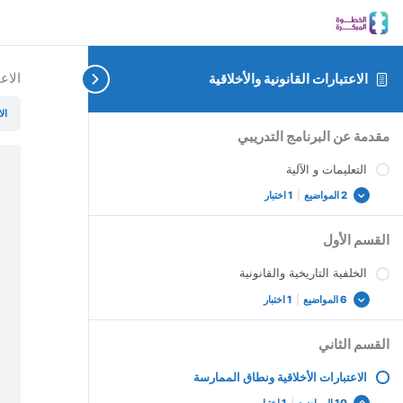
الاع
الاعتبارات القانونية والأخلاقية
ال
دعم
إخفاء
الاختبار
عرض
عرض
عرض
عرض
عرض
الخلفية
التدريب
التعليمات
الاعتبارات
مقدمة عن البرنامج التدريبي
و
الكل
الكل
الكل
الكل
الكل
النهائي
السلوك
التاريخية
الأخلاقية
والإشراف
الآلية
ونطاق
للمقرر
الإيجابي
والقانونية
التعليمات و الآلية
السادس
الممارسة
2 المواضيع
|
1 اختبار
القسم الأول
الخلفية التاريخية والقانونية
6 المواضيع
|
1 اختبار
القسم الثاني
الاعتبارات الأخلاقية ونطاق الممارسة