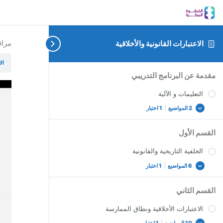
مراق
الاعتبارات القانونية والأخلاقية
ال
دعم
إخفاء
الاختبار
عرض
عرض
عرض
عرض
عرض
الخلفية
التدريب
التعليمات
الاعتبارات
مقدمة عن البرنامج التدريبي
و
الكل
الكل
الكل
الكل
الكل
النهائي
السلوك
التاريخية
الأخلاقية
والإشراف
الآلية
ونطاق
للمقرر
الإيجابي
والقانونية
التعليمات و الآلية
السادس
الممارسة
2 المواضيع
|
1 اختبار
القسم الأول
الخلفية التاريخية والقانونية
6 المواضيع
|
1 اختبار
القسم الثاني
الاعتبارات الأخلاقية ونطاق الممارسة