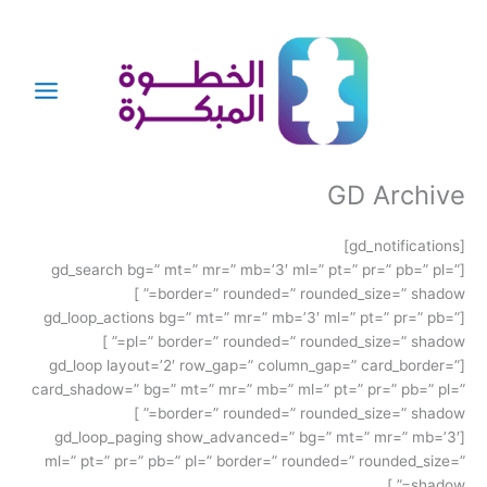
خطي
لى
لمحتوى
GD Archive
[gd_notifications]
[gd_search bg=” mt=” mr=” mb=’3′ ml=” pt=” pr=” pb=” pl=”
border=” rounded=” rounded_size=” shadow=” ]
[gd_loop_actions bg=” mt=” mr=” mb=’3′ ml=” pt=” pr=” pb=”
pl=” border=” rounded=” rounded_size=” shadow=” ]
[gd_loop layout=’2′ row_gap=” column_gap=” card_border=”
card_shadow=” bg=” mt=” mr=” mb=” ml=” pt=” pr=” pb=” pl=”
border=” rounded=” rounded_size=” shadow=” ]
[gd_loop_paging show_advanced=” bg=” mt=” mr=” mb=’3′
ml=” pt=” pr=” pb=” pl=” border=” rounded=” rounded_size=”
shadow=” ]