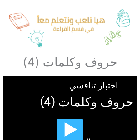
حروف وكلمات (4)​