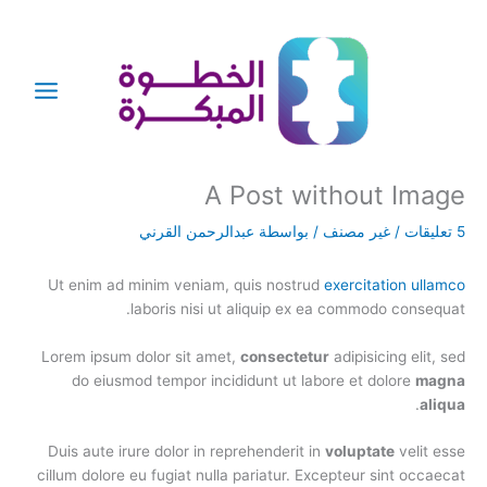
خطي
لى
لمحتوى
A Post without Image
5 تعليقات
/
غير مصنف
/ بواسطة
عبدالرحمن القرني
Ut enim ad minim veniam, quis nostrud
exercitation ullamco
laboris nisi ut aliquip ex ea commodo consequat.
Lorem ipsum dolor sit amet,
consectetur
adipisicing elit, sed
do eiusmod tempor incididunt ut labore et dolore
magna
.
aliqua
Duis aute irure dolor in reprehenderit in
voluptate
velit esse
cillum dolore eu fugiat nulla pariatur. Excepteur sint occaecat