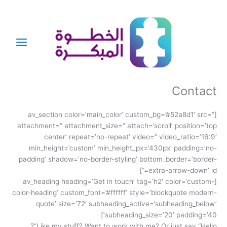
خطي
لى
لمحتوى
Contact
[av_section color=’main_color’ custom_bg=’#52a8d1′ src=”
attachment=” attachment_size=” attach=’scroll’ position=’top
center’ repeat=’no-repeat’ video=” video_ratio=’16:9′
min_height=’custom’ min_height_px=’430px’ padding=’no-
padding’ shadow=’no-border-styling’ bottom_border=’border-
extra-arrow-down’ id=”]
[av_heading heading=’Get in touch’ tag=’h2′ color=’custom-
color-heading’ custom_font=’#ffffff’ style=’blockquote modern-
quote’ size=’72’ subheading_active=’subheading_below’
subheading_size=’20’ padding=’40’]
Like my stuff? Want to work with me? Or just say “Hello”?