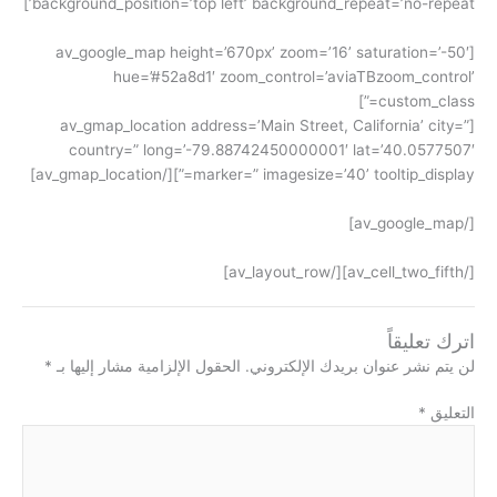
background_position=’top left’ background_repeat=’no-repeat’]
[av_google_map height=’670px’ zoom=’16’ saturation=’-50′
hue=’#52a8d1′ zoom_control=’aviaTBzoom_control’
custom_class=”]
[av_gmap_location address=’Main Street, California’ city=”
country=” long=’-79.88742450000001′ lat=’40.0577507′
marker=” imagesize=’40’ tooltip_display=”][/av_gmap_location]
[/av_google_map]
[/av_cell_two_fifth][/av_layout_row]
اترك تعليقاً
لن يتم نشر عنوان بريدك الإلكتروني.
الحقول الإلزامية مشار إليها بـ
*
التعليق
*