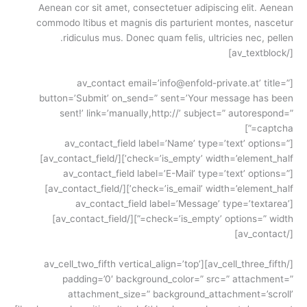
Aenean cor sit amet, consectetuer adipiscing elit. Aenean
commodo ltibus et magnis dis parturient montes, nascetur
ridiculus mus. Donec quam felis, ultricies nec, pellen.
[/av_textblock]
[av_contact email=’info@enfold-private.at’ title=”
button=’Submit’ on_send=” sent=’Your message has been
sent!’ link=’manually,http://’ subject=” autorespond=”
captcha=”]
[av_contact_field label=’Name’ type=’text’ options=”
check=’is_empty’ width=’element_half’][/av_contact_field]
[av_contact_field label=’E-Mail’ type=’text’ options=”
check=’is_email’ width=’element_half’][/av_contact_field]
[av_contact_field label=’Message’ type=’textarea’
check=’is_empty’ options=” width=”][/av_contact_field]
[/av_contact]
[/av_cell_three_fifth][av_cell_two_fifth vertical_align=’top’
padding=’0′ background_color=” src=” attachment=”
attachment_size=” background_attachment=’scroll’