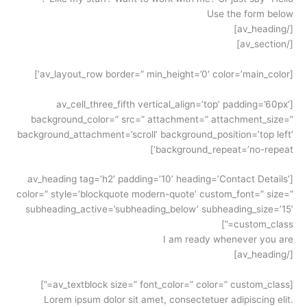
Use the form below
[/av_heading]
[/av_section]
[av_layout_row border=” min_height=’0′ color=’main_color’]
[av_cell_three_fifth vertical_align=’top’ padding=’60px’
background_color=” src=” attachment=” attachment_size=”
background_attachment=’scroll’ background_position=’top left’
background_repeat=’no-repeat’]
[av_heading tag=’h2′ padding=’10’ heading=’Contact Details’
color=” style=’blockquote modern-quote’ custom_font=” size=”
subheading_active=’subheading_below’ subheading_size=’15’
custom_class=”]
I am ready whenever you are
[/av_heading]
[av_textblock size=” font_color=” color=” custom_class=”]
Lorem ipsum dolor sit amet, consectetuer adipiscing elit.