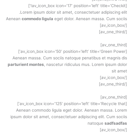
[av_icon_box icon=’17’ position=’left’ title=’Checkit!’]
Lorem ipsum dolor sit amet, consectetuer adipiscing elit.
Aenean
commodo ligula
eget dolor. Aenean massa. Cum sociis
[/av_icon_box]
[/av_one_third]
[av_one_third]
[av_icon_box icon=’50’ position=’left’ title=’Green Power’]
Aenean massa. Cum sociis natoque penatibus et magnis dis
parturient montes
, nascetur ridiculus mus. Lorem ipsum dolor
sit amet
[/av_icon_box]
[/av_one_third]
[av_one_third]
[av_icon_box icon=’125′ position=’left’ title=’Recycle that’]
Aenean commodo ligula eget dolor. Aenean massa. Lorem
ipsum dolor sit amet, consectetuer adipiscing elit. Cum sociis
natoque
sadfsadfas
[/av_icon_box]