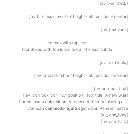
[/av_one_third]
[av_hr class=’invisible’ height=’50’ position=’center’]
[av_textblock]
Iconbox with top icon
IconBoxes with top icons are a little less subtle
[/av_textblock]
[av_hr class=’short’ height=’50’ position=’center’]
[av_one_half first]
[av_icon_box icon=’27’ position=’top’ title=’A new Star’]
Lorem ipsum dolor sit amet, consectetuer adipiscing elit.
Aenean
commodo ligula
eget dolor. Aenean massa.
[/av_icon_box]
[/av_one_half]