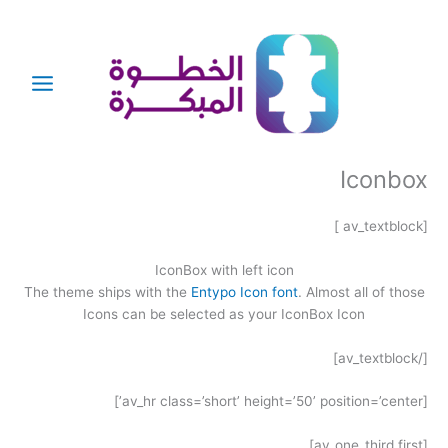
خطي
لى
لمحتوى
Iconbox
[av_textblock ]
IconBox with left icon
The theme ships with the
Entypo Icon font
. Almost all of those
Icons can be selected as your IconBox Icon
[/av_textblock]
[av_hr class=’short’ height=’50’ position=’center’]
[av_one_third first]